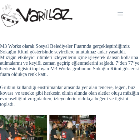
Skip
to
content
M3 Works olarak Sosyal Belediyeler Fuarında gerçekleştirdiğimiz
Sokağın Ritmi gösterisinde seyircilere unutulmaz anlar yaşatıldı.
Müziğin etkileyici ritimleri izleyenlerin içine işleyerek dansın kollarına
atılmalarını ve keyifli zaman geçirip eğlenmelerini sağladı. 7’den 77’ye
herkesin ilgisini toplayan M3 Works grubunun Sokağın Ritmi gösterisi
fuara oldukça renk kattı.
Grubun kullandığı enstrümanlar arasında yer alan tencere, leğen, buz
kovası ve teneke gibi herkesin elinin altında olan aletler oluşu müziğin
evrenselliğini vurgularken, izleyenlerin oldukça beğeni ve ilgisini
topladı.