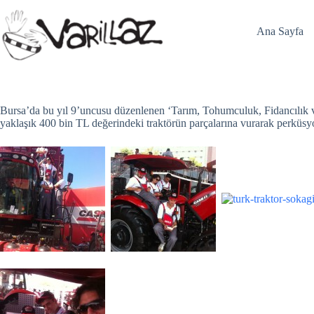
Skip
to
content
Ana Sayfa
Bursa’da bu yıl 9’uncusu düzenlenen ‘Tarım, Tohumculuk, Fidancılık 
yaklaşık 400 bin TL değerindeki traktörün parçalarına vurarak perküsyo